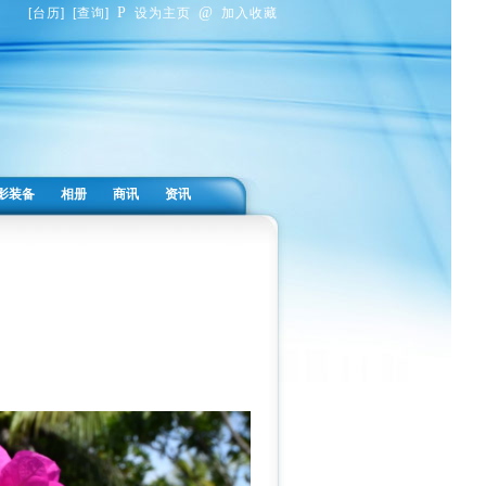
P
@
[
台历
]
[
查询
]
设为主页
加入收藏
影装备
相册
商讯
资讯