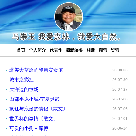
马崇玉 我爱森林，我爱大自然。
首页
个人简介
代表作
摄影装备
相册
商讯
资讯
北美大草原的印第安女孩
| 26-08-03
城市之彩虹
| 26-07-30
大洋边的牧场
| 26-07-27
西部平原小城-宁夏灵武
| 26-07-06
疯狂与浪漫的情侣〔散文〕
| 26-07-05
世界杯的激情〔散文〕
| 26-07-01
可爱的小狗－库博
| 26-06-24